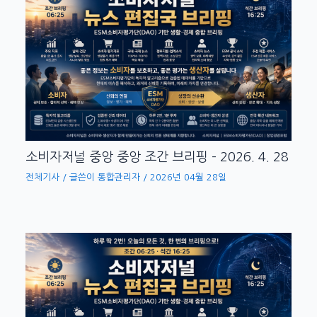
띵동! 지금 시각 ESM 소비자평가단 조간 신
문 배달왔어요! 발행시각: 2026-05-30
06:40:29. 소비자 관점에서는…
소비자저널 중앙 중앙 조간 브리핑 – 2026. 4. 28
전체기사
/ 글쓴이
통합관리자
/
2026년 04월 28일