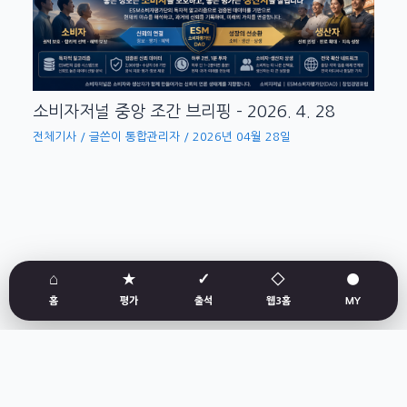
소비자저널 중앙 조간 브리핑 – 2026. 4. 28
전체기사
/ 글쓴이
통합관리자
/
2026년 04월 28일
⌂
★
✓
◇
●
홈
평가
출석
웹3홈
MY